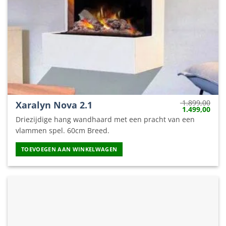
1.899,00
Xaralyn Nova 2.1
Oorspronkelij
Huid
1.499,00
prijs
prijs
Driezijdige hang wandhaard met een pracht van een
was:
is:
1.899,00.
1.49
vlammen spel. 60cm Breed.
TOEVOEGEN AAN WINKELWAGEN