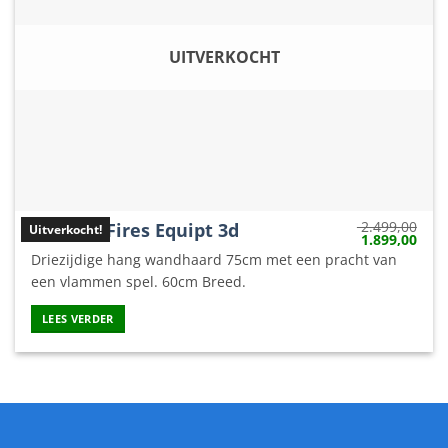
UITVERKOCHT
2.499,00
Modern Fires Equipt 3d
Uitverkocht!
Oorspronkelij
Huid
1.899,00
prijs
prijs
Driezijdige hang wandhaard 75cm met een pracht van
was:
is:
2.499,00.
1.89
een vlammen spel. 60cm Breed.
LEES VERDER