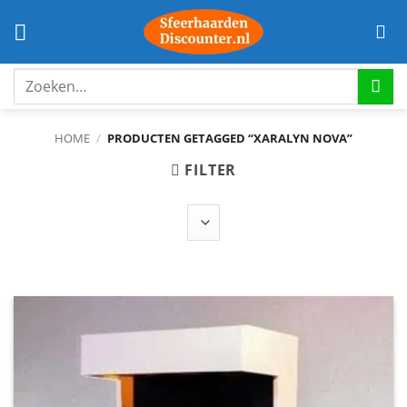
Ga
naar
inhoud
Zoeken
naar:
HOME
/
PRODUCTEN GETAGGED “XARALYN NOVA”
FILTER