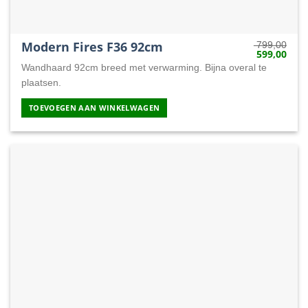
Modern Fires F36 92cm
799,00
599,00
Oorspronkeli
Huid
prijs
prijs
Wandhaard 92cm breed met verwarming. Bijna overal te
was:
is:
799,00.
599,
plaatsen.
TOEVOEGEN AAN WINKELWAGEN