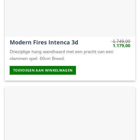
Modern Fires Intenca 3d
1.749,00
1.179,00
Oorspronkelij
Huid
prijs
prijs
Driezijdige hang wandhaard met een pracht van een
was:
is:
1.749,00.
1.17
vlammen spel. 60cm Breed.
TOEVOEGEN AAN WINKELWAGEN