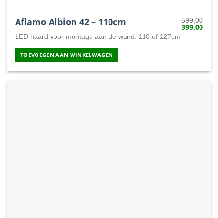
Aflamo Albion 42 – 110cm
599,00
399,00
Oorspronkeli
Huid
prijs
prijs
LED haard voor montage aan de wand. 110 of 127cm
was:
is:
599,00.
399,
TOEVOEGEN AAN WINKELWAGEN