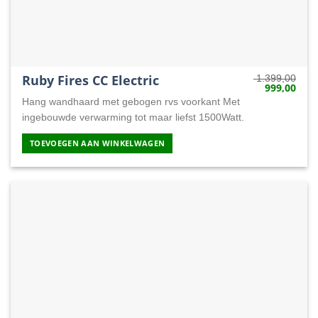
Ruby Fires CC Electric
1.399,00
999,00
Oorspronkeli
Huid
prijs
prijs
Hang wandhaard met gebogen rvs voorkant Met
was:
is:
1.399,00.
999,
ingebouwde verwarming tot maar liefst 1500Watt.
TOEVOEGEN AAN WINKELWAGEN