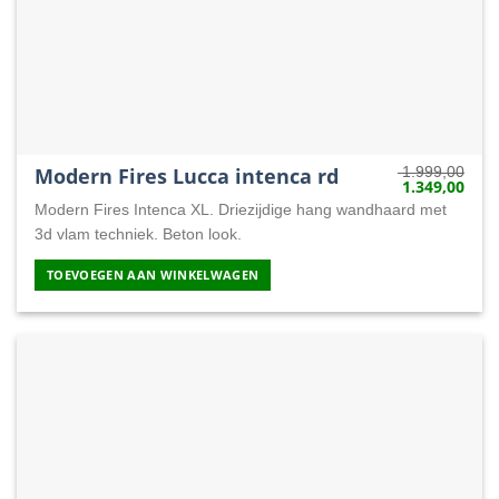
Modern Fires Lucca intenca rd
1.999,00
1.349,00
Oorspronkelij
Huid
prijs
prijs
Modern Fires Intenca XL. Driezijdige hang wandhaard met
was:
is:
1.999,00.
1.34
3d vlam techniek. Beton look.
TOEVOEGEN AAN WINKELWAGEN