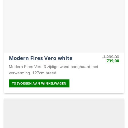
Modern Fires Vero white
1.299,00
739,00
Oorspronkeli
Huid
prijs
prijs
Modern Fires Vero 3 zijdige wand hanghaard met
was:
is:
1.299,00.
739,
verwarming. 127cm breed
TOEVOEGEN AAN WINKELWAGEN