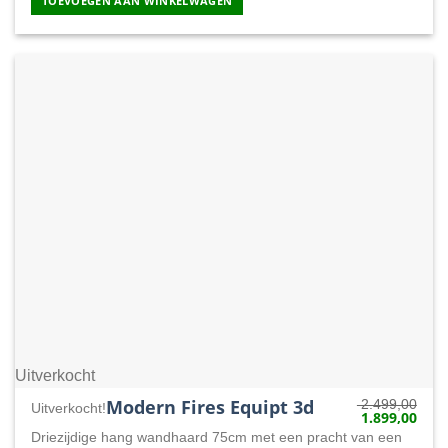
TOEVOEGEN AAN WINKELWAGEN
Uitverkocht
Modern Fires Equipt 3d
2.499,00
Uitverkocht!
1.899,00
Oorspronkelij
Huid
prijs
prijs
Driezijdige hang wandhaard 75cm met een pracht van een
was:
is: