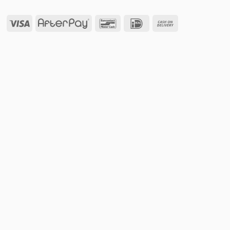
Visa
AfterPay
Bancontact
IDeal
Cash
On
Delivery