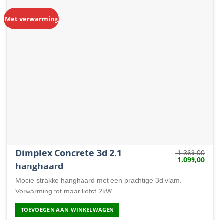
Met verwarming
Dimplex Concrete 3d 2.1
1.369,00
1.099,00
Oorspronkelij
Huid
hanghaard
prijs
prijs
was:
is:
1.369,00.
1.09
Mooie strakke hanghaard met een prachtige 3d vlam.
Verwarming tot maar liefst 2kW.
TOEVOEGEN AAN WINKELWAGEN