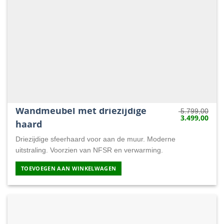
Wandmeubel met driezijdige
5.799,00
3.499,00
Oorspronkelij
Huid
haard
prijs
prijs
was:
is:
5.799,00.
3.49
Driezijdige sfeerhaard voor aan de muur. Moderne
uitstraling. Voorzien van NFSR en verwarming.
TOEVOEGEN AAN WINKELWAGEN