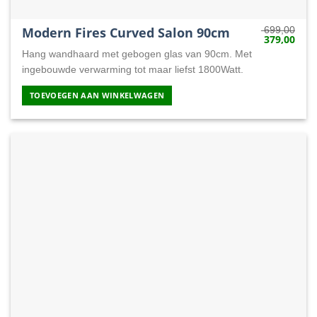
Modern Fires Curved Salon 90cm
699,00
379,00
Oorspronkeli
Huid
prijs
prijs
Hang wandhaard met gebogen glas van 90cm. Met
was:
is:
699,00.
379,
ingebouwde verwarming tot maar liefst 1800Watt.
TOEVOEGEN AAN WINKELWAGEN