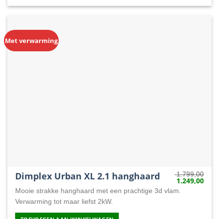
Met verwarming
Dimplex Urban XL 2.1 hanghaard
1.799,00
1.249,00
Oorspronkelij
Huid
prijs
prijs
Mooie strakke hanghaard met een prachtige 3d vlam.
was:
is:
1.799,00.
1.24
Verwarming tot maar liefst 2kW.