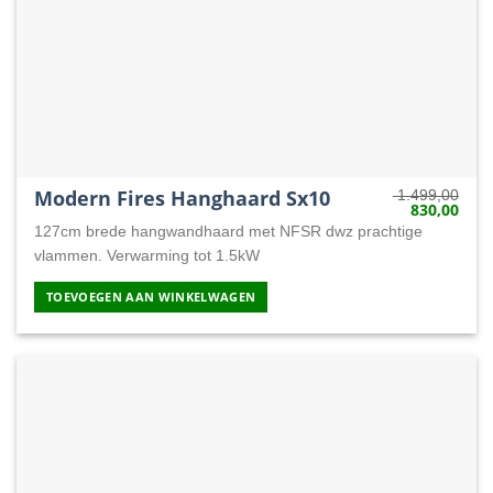
Modern Fires Hanghaard Sx10
1.499,00
830,00
Oorspronkeli
Huid
prijs
prijs
127cm brede hangwandhaard met NFSR dwz prachtige
was:
is:
1.499,00.
830,
vlammen. Verwarming tot 1.5kW
TOEVOEGEN AAN WINKELWAGEN