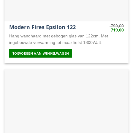
Modern Fires Epsilon 122
799,00
719,00
Oorspronkeli
Huid
prijs
prijs
Hang wandhaard met gebogen glas van 122cm. Met
was:
is:
799,00.
719,
ingebouwde verwarming tot maar liefst 1800Watt.
TOEVOEGEN AAN WINKELWAGEN