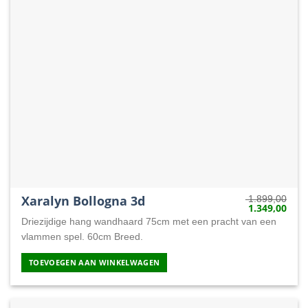
Xaralyn Bollogna 3d
1.899,00
1.349,00
Oorspronkelij
Huid
prijs
prijs
Driezijdige hang wandhaard 75cm met een pracht van een
was:
is:
1.899,00.
1.34
vlammen spel. 60cm Breed.
TOEVOEGEN AAN WINKELWAGEN