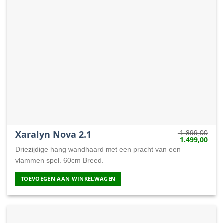
Xaralyn Nova 2.1
1.899,00
1.499,00
Oorspronkelij
Huid
prijs
prijs
Driezijdige hang wandhaard met een pracht van een
was:
is:
1.899,00.
1.49
vlammen spel. 60cm Breed.
TOEVOEGEN AAN WINKELWAGEN