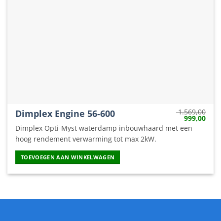
1.569,00
Dimplex Engine 56-600
Oorspronkel
Huid
999,00
prijs
prijs
Dimplex Opti-Myst waterdamp inbouwhaard met een
was:
is:
1.569,00.
999,
hoog rendement verwarming tot max 2kW.
TOEVOEGEN AAN WINKELWAGEN