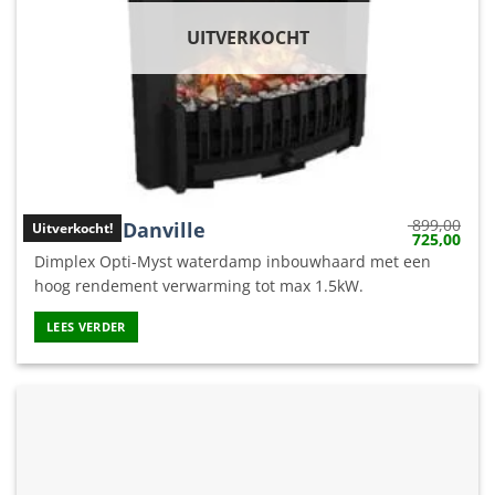
UITVERKOCHT
899,00
Dimplex Danville
Uitverkocht!
Oorspronkel
Huid
725,00
prijs
prijs
Dimplex Opti-Myst waterdamp inbouwhaard met een
was:
is:
899,00.
725,
hoog rendement verwarming tot max 1.5kW.
LEES VERDER