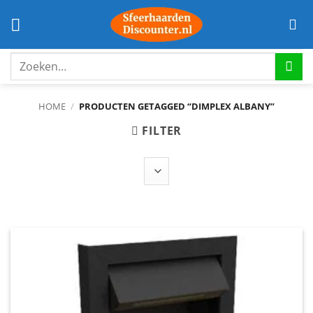
Ga
naar
inhoud
Zoeken
naar:
HOME
/
PRODUCTEN GETAGGED “DIMPLEX ALBANY”
FILTER