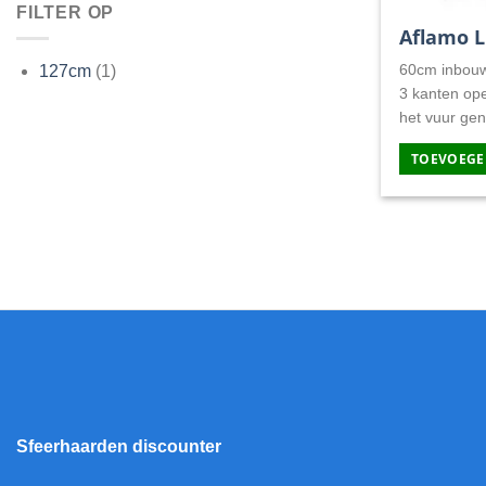
FILTER OP
Aflamo 
60cm inbouw
127cm
(1)
3 kanten ope
het vuur gen
TOEVOEGE
Sfeerhaarden discounter