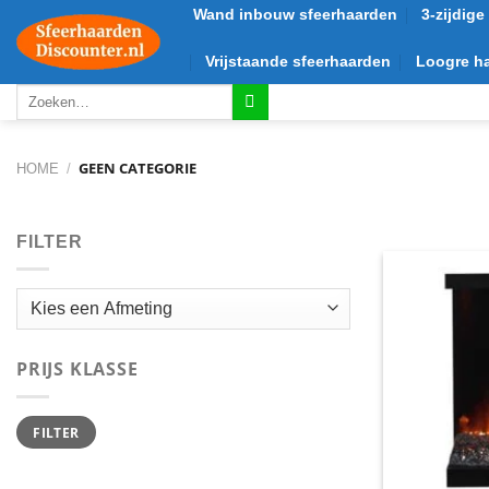
Ga
Wand inbouw sfeerhaarden
3-zijdig
naar
Vrijstaande sfeerhaarden
Loogre h
inhoud
Zoeken
naar:
GEEN CATEGORIE
HOME
/
FILTER
PRIJS KLASSE
Min.
Max.
FILTER
prijs
prijs