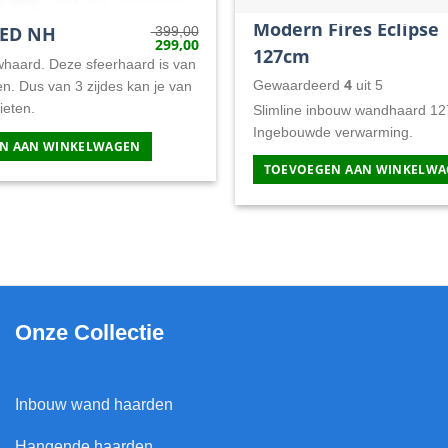
Modern Fires Eclipse
LED NH
399,00
299,00
Oorspronkelijke
Huidige
127cm
prijs
prijs
haard. Deze sfeerhaard is van
was:
is:
4
Gewaardeerd
uit 5
n. Dus van 3 zijdes kan je van
399,00.
299,00.
ieten.
Slimline inbouw wandhaard 12
Ingebouwde verwarming.
N AAN WINKELWAGEN
TOEVOEGEN AAN WINKELW
Onze Collectie
Inbouw wand haarden
Hangende haarden