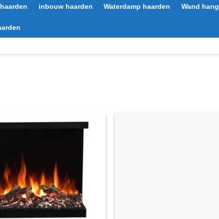
e haarden
inbouw haarden
Waterdamp haarden
Wand hang 
aarden