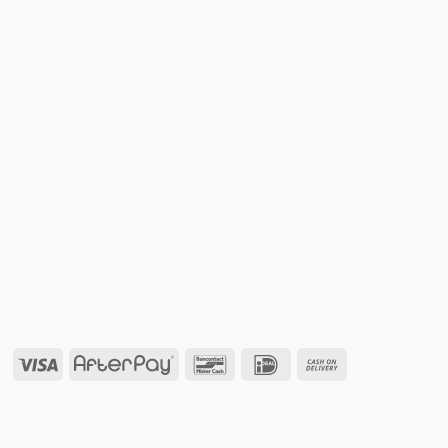
Visa
AfterPay
Bancontact
IDeal
Cash
On
Delivery