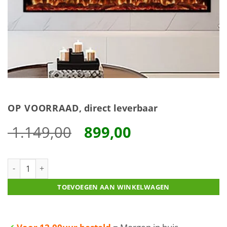
OP VOORRAAD
, direct leverbaar
Oorspronkelijke
Huidige
1.149,00
899,00
prijs
prijs
was:
is:
Modern Fires Lueno 165cm pro aantal
1.149,00.
899,00.
TOEVOEGEN AAN WINKELWAGEN