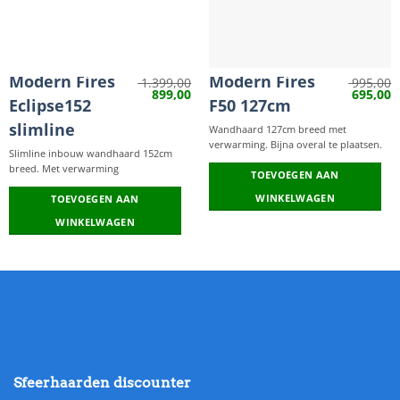
Modern Fires
Modern Fires
1.399,00
995,00
Met verwarming
Oorspronkelijke
Huidige
Oorspron
H
899,00
695,00
Eclipse152
F50 127cm
prijs
prijs
prijs
p
was:
is:
was:
is
slimline
1.399,00.
899,00.
995,00.
6
Wandhaard 127cm breed met
verwarming. Bijna overal te plaatsen.
Slimline inbouw wandhaard 152cm
breed. Met verwarming
TOEVOEGEN AAN
WINKELWAGEN
TOEVOEGEN AAN
WINKELWAGEN
Sfeerhaarden discounter