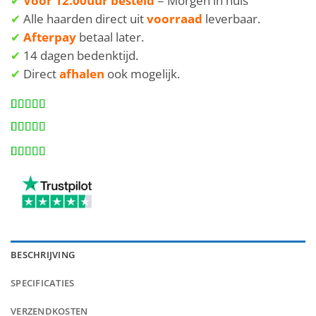
✔
Voor 12.00uur besteld
= Morgen in huis
✔
Alle haarden direct uit
voorraad
leverbaar.
✔
Afterpay
betaal later.
✔
14 dagen bedenktijd.
✔
Direct
afhalen
ook mogelijk.
Gewaardeerd
4
4
op 5
gebaseerd
Gewaardeerd
4
op
4
op 5
klant
waarderingen
gebaseerd
Gewaardeerd
4
op
klant
4
op 5
waarderingen
gebaseerd
op
klant
waarderingen
BESCHRIJVING
SPECIFICATIES
VERZENDKOSTEN